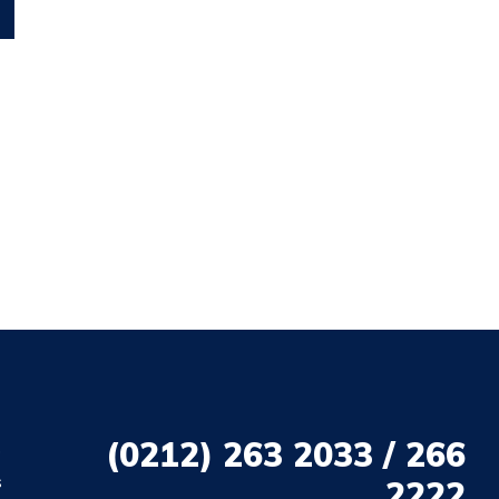
(0212)
263 2033 / 266
o
s
2222