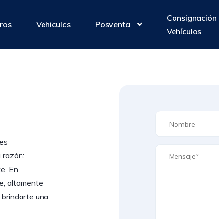
Consignación
ros
Vehículos
Posventa
Vehículos
res
 razón:
te. En
e, altamente
 brindarte una