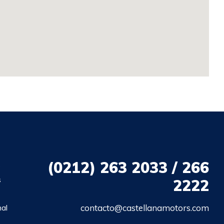
(0212)
263 2033 / 266
o
s
2222
nal
contacto@castellanamotors.com