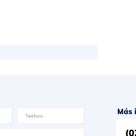
Más 
(0