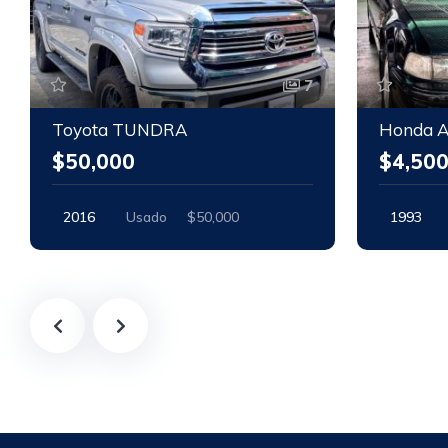
7
Toyota TUNDRA
Honda A
$50,000
$4,50
2016
Usado
$50,000
1993