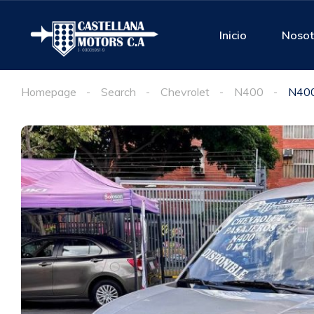
Inicio
Nosot
Homepage
Search
Chevrolet
N400
N400