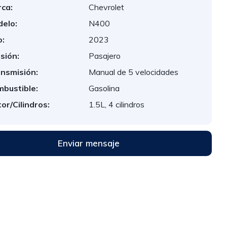
ca:
Chevrolet
elo:
N400
:
2023
sión:
Pasajero
nsmisión:
Manual de 5 velocidades
bustible:
Gasolina
or/Cilindros:
1.5L, 4 cilindros
Enviar mensaje