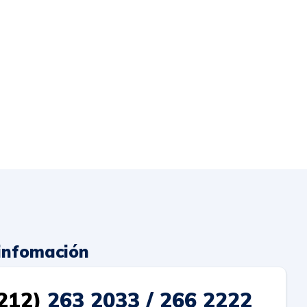
infomación
212)
263 2033 / 266 2222