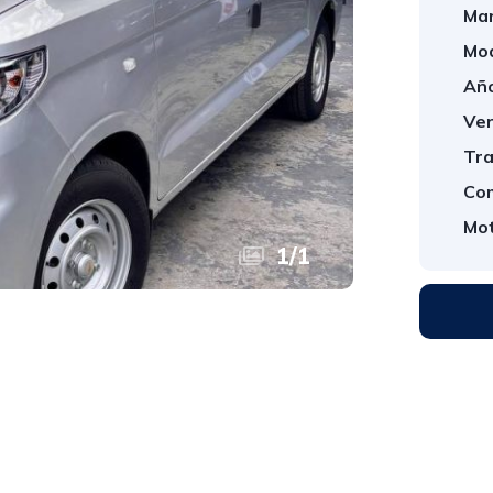
Mar
Mod
Año
Ver
Tra
Com
Mot
1
/
1