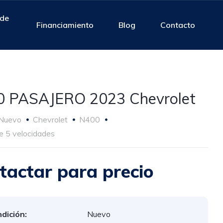
 de
Financiamiento
Blog
Contacto
 PASAJERO 2023 Chevrolet
Nuevo
Chevrolet
N400
e 5 velocidades
tactar para precio
dición:
Nuevo