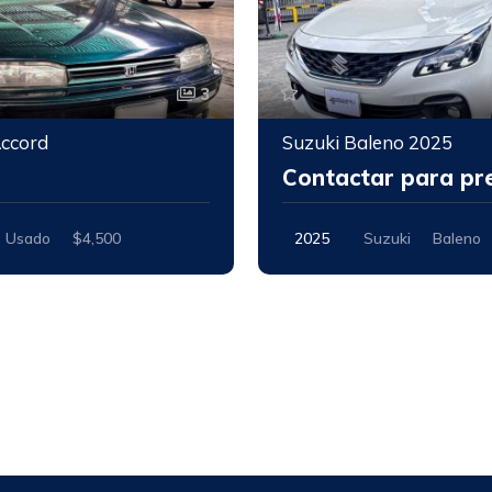
3
ccord
Suzuki Baleno 2025
0
Contactar para pr
Usado
$4,500
2025
Suzuki
Baleno
Nuevo