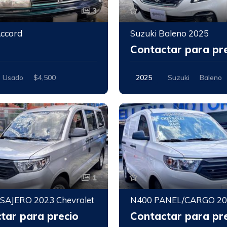
3
ccord
Suzuki Baleno 2025
0
Contactar para pr
Usado
$4,500
2025
Suzuki
Baleno
Nuevo
1
SAJERO 2023 Chevrolet
tar para precio
Contactar para pr