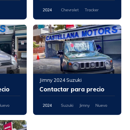
2024
Chevrolet
Tracker
Nuevo
1
1
Jimny 2024 Suzuki
ecio
Contactar para precio
Nuevo
2024
Suzuki
Jimny
Nuevo