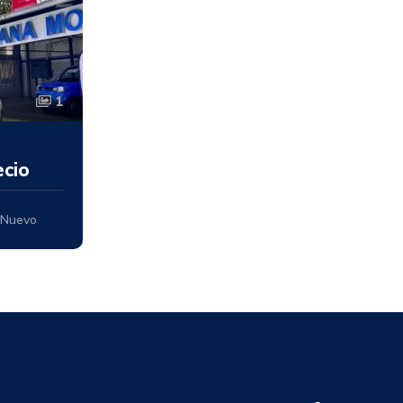
1
ecio
Nuevo