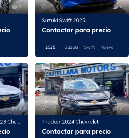
1
1
Suzuki Swift 2025
ecio
Contactar para precio
2025
Suzuki
Swift
Nuevo
1
1
N400 PANEL/CARGO 2023 Chevrolet
Tracker 2024 Chevrolet
ecio
Contactar para precio