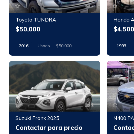
7
Toyota TUNDRA
Honda A
$50,000
$4,50
2016
Usado
$50,000
1993
1
Suzuki Fronx 2025
N400 PA
Contactar para precio
Contac